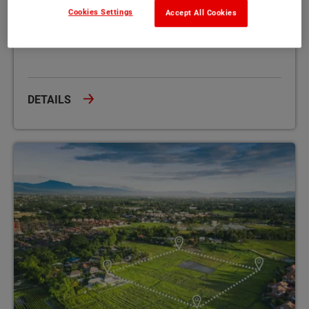
Friedland
Cookies Settings
Accept All Cookies
2
15848 Friedland
728 m
DETAILS
Freiwalde